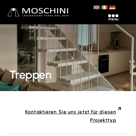
Skip
to
Toggle
content
Navigation
Moschini Ferro
Über uns
Treppen
Verarbeitung
Kontakt
Kontaktieren Sie uns jetzt für diesen
Projekttyp