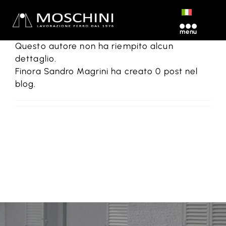
Circa
Sandro Magrini
Salta
al
Toggle
contenuto
Navigation
Questo autore non ha riempito alcun
Home
dettaglio.
Finora Sandro Magrini ha creato 0 post nel
blog.
Chi siamo
Lavorazioni
Contatti